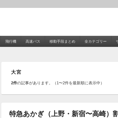
飛行機
高速バス
移動手段まとめ
全カテゴリー
大宮
2件
の記事があります。（1〜2件を最新順に表示中）
特急あかぎ（上野・新宿〜高崎）割