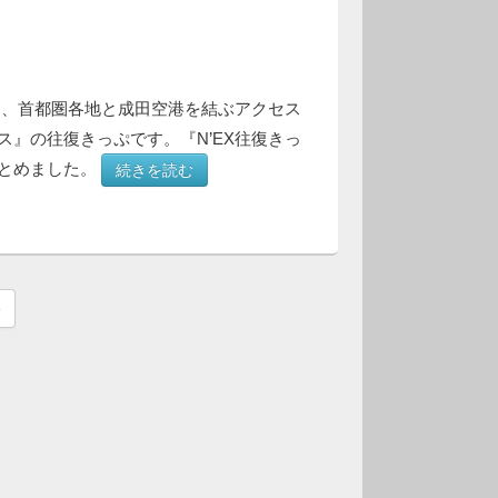
』は、首都圏各地と成田空港を結ぶアクセス
ス』の往復きっぷです。『N’EX往復きっ
とめました。
続きを読む
»