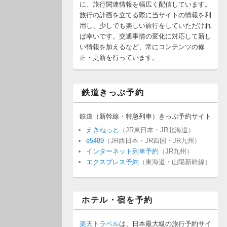
に、旅行関連情報を幅広く配信しています。
旅行の計画を立てる際に当サイトの情報を利
用し、少しでも楽しい旅行をしていただけれ
ば幸いです。交通事情の変化に対応して新し
い情報を加えるなど、常にコンテンツの修
正・更新を行っています。
鉄道きっぷ予約
鉄道（新幹線・特急列車）きっぷ予約サイト
えきねっと
（JR東日本・JR北海道）
e5489
（JR西日本・JR四国・JR九州）
インターネット列車予約
（JR九州）
エクスプレス予約
（東海道・山陽新幹線）
ホテル・宿を予約
楽天トラベル
は、日本最大級の旅行予約サイ