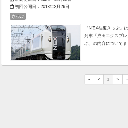
初回公開日：
2013年2月26日
きっぷ
『N’EX往復きっぷ
列車『成田エクスプレ
ぷ』の内容についてま
«
<
1
>