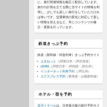
に、旅行関連情報を幅広く配信しています。
旅行の計画を立てる際に当サイトの情報を利
用し、少しでも楽しい旅行をしていただけれ
ば幸いです。交通事情の変化に対応して新し
い情報を加えるなど、常にコンテンツの修
正・更新を行っています。
鉄道きっぷ予約
鉄道（新幹線・特急列車）きっぷ予約サイト
えきねっと
（JR東日本・JR北海道）
e5489
（JR西日本・JR四国・JR九州）
インターネット列車予約
（JR九州）
エクスプレス予約
（東海道・山陽新幹線）
ホテル・宿を予約
楽天トラベル
は、日本最大級の旅行予約サイ