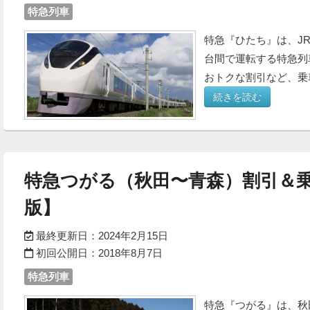
特急列車
特急『ひたち』は、J
台間で運転する特急列
おトクな割引など、乗
続きを読む
特急つがる（秋田〜青森）割引＆乗
版】
最終更新日：
2024年2月15日
初回公開日：
2018年8月7日
特急列車
特急『つがる』は、秋