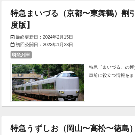
特急まいづる（京都〜東舞鶴）割引
度版】
最終更新日：
2024年2月15日
初回公開日：
2023年1月23日
特急列車
特急『まいづる』の運
車前に役立つ情報をま
特急うずしお（岡山〜高松〜徳島