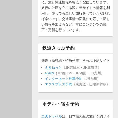
に、旅行関連情報を幅広く配信しています。
旅行の計画を立てる際に当サイトの情報を利
用し、少しでも楽しい旅行をしていただけれ
ば幸いです。交通事情の変化に対応して新し
い情報を加えるなど、常にコンテンツの修
正・更新を行っています。
鉄道きっぷ予約
鉄道（新幹線・特急列車）きっぷ予約サイト
えきねっと
（JR東日本・JR北海道）
e5489
（JR西日本・JR四国・JR九州）
インターネット列車予約
（JR九州）
エクスプレス予約
（東海道・山陽新幹線）
ホテル・宿を予約
楽天トラベル
は、日本最大級の旅行予約サイ