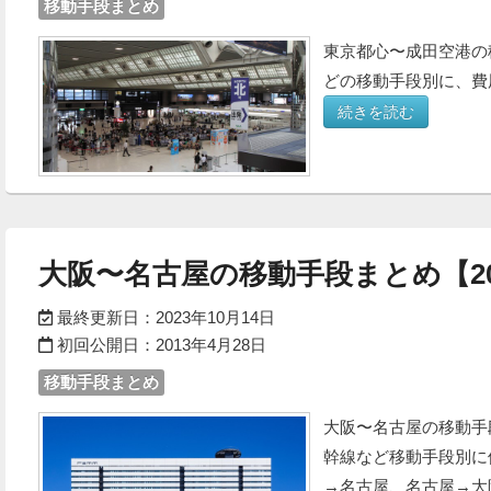
移動手段まとめ
東京都心〜成田空港の
どの移動手段別に、費
続きを読む
大阪〜名古屋の移動手段まとめ【20
最終更新日：
2023年10月14日
初回公開日：
2013年4月28日
移動手段まとめ
大阪〜名古屋の移動手
幹線など移動手段別に
→名古屋、名古屋→大