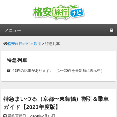
第1メニュー
第1メニューのコンテンツまでスキップ
第2メニューのコンテンツまでスキップ
格安旅行ナビ
>
鉄道
>
特急列車
特急列車
42件
の記事があります。 （1〜20件を最新順に表示中）
特急まいづる（京都〜東舞鶴）割引＆乗車
ガイド【2023年度版】
最終更新日：
2024年2月15日